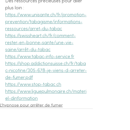
Des ressources précieuses pour aller 
plus loin :
https://www.unisante.ch/fr/promotion-
prevention/tabagisme/informations-
ressources/arret-du-tabac
https://swissheart.ch/fr/comment-
rester-en-bonne-sante/une-vie-
saine/arrêt-du-tabac
https://www.tabac-info-service.fr
https://shop.addictionsuisse.ch/fr/taba
c-nicotine/305-678-je-viens-d-arreter-
de-fumer.pdf
https://www.stop-tabac.ch
https://www.liguepulmonaire.ch/materi
el-dinformation
L’hypnose pour arrêter de fumer