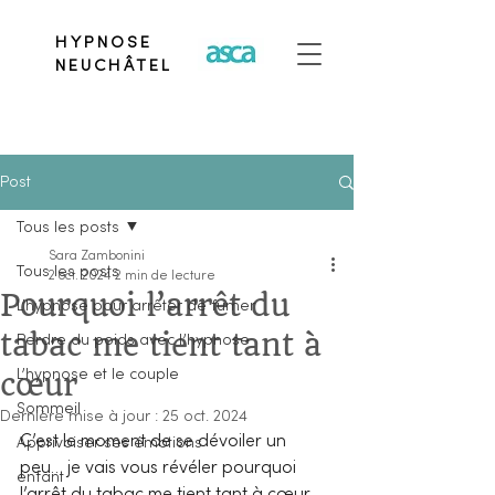
HYPNOSE
NEUCHÂTEL
Post
Tous les posts
Sara Zambonini
Tous les posts
2 oct. 2024
2 min de lecture
Pourquoi l’arrêt du
L’hypnose pour arrêter de fumer
tabac me tient tant à
Perdre du poids avec l’hypnose
cœur
L’hypnose et le couple
Sommeil
Dernière mise à jour :
25 oct. 2024
C’est le moment de se dévoiler un 
Apprivoiser ses émotions
peu… je vais vous révéler pourquoi 
enfant