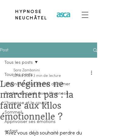
HYPNOSE
NEUCHÂTEL
Post
Tous les posts
Sara Zambonini
Tous les posts
22 oct. 2024
3 min de lecture
Les régimes ne
L’hypnose pour arrêter de fumer
marchent pas : la
Perdre du poids avec l’hypnose
faute aux kilos
L’hypnose et le couple
Sommeil
émotionnelle ?
Apprivoiser ses émotions
enfant
Avez vous déjà souhaité perdre du 