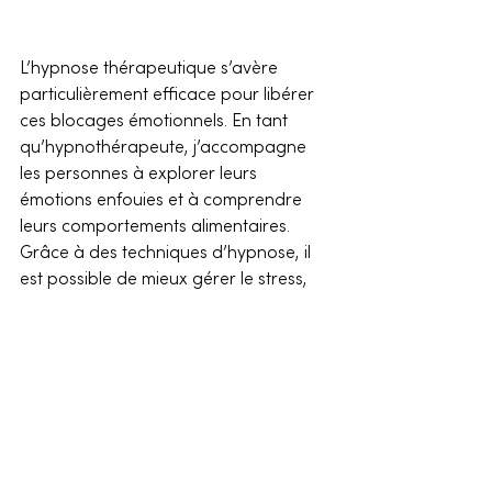
L’hypnose thérapeutique s’avère 
particulièrement efficace pour libérer 
ces blocages émotionnels. En tant 
qu’hypnothérapeute, j’accompagne 
les personnes à explorer leurs 
émotions enfouies et à comprendre 
leurs comportements alimentaires. 
Grâce à des techniques d’hypnose, il 
est possible de mieux gérer le stress, 
d’apaiser les angoisses et de 
reprogrammer des habitudes 
alimentaires plus saines.
Faire la paix avec soi-même est une 
étape essentielle pour se libérer des 
kilos émotionnels. La clefs c’est de 