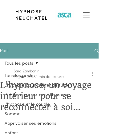
HYPNOSE
NEUCHÂTEL
Post
Tous les posts
Sara Zambonini
Tous les posts
29 janv. 2025
1 min de lecture
L'hypnose, un voyage
L’hypnose pour arrêter de fumer
intérieur pour se
Perdre du poids avec l’hypnose
reconnecter à soi...
L’hypnose et le couple
Sommeil
Apprivoiser ses émotions
enfant