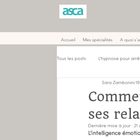
Accueil
Mes spécialités
A quoi s'
Tous les posts
L’hypnose pour arrê
Sara Zambonini
19
Apprivoiser ses émotions
en
Commen
ses rela
Dernière mise à jour :
21 
L’intelligence émoti