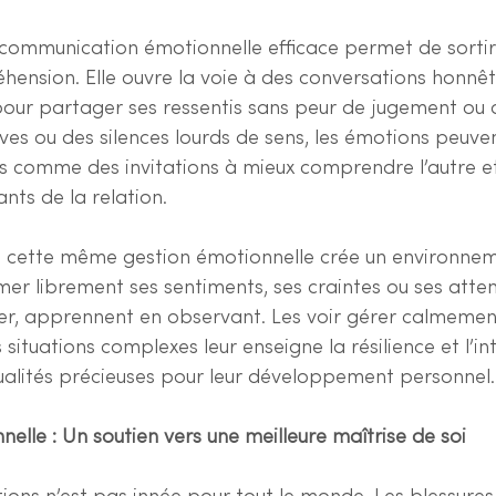
 communication émotionnelle efficace permet de sortir
éhension. Elle ouvre la voie à des conversations honnê
pour partager ses ressentis sans peur de jugement ou d
ves ou des silences lourds de sens, les émotions peuven
ées comme des invitations à mieux comprendre l’autre e
nts de la relation.
, cette même gestion émotionnelle crée un environne
r librement ses sentiments, ses craintes ou ses atten
ier, apprennent en observant. Les voir gérer calmement
situations complexes leur enseigne la résilience et l’int
ualités précieuses pour leur développement personnel.
elle : Un soutien vers une meilleure maîtrise de soi