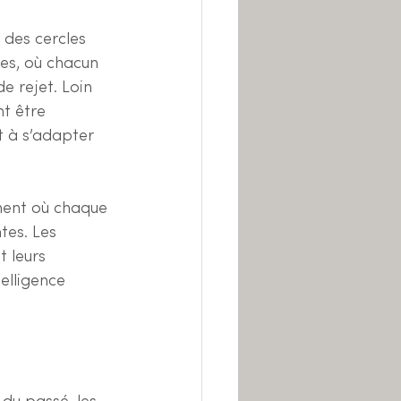
 des cercles 
tes, où chacun 
e rejet. Loin 
t être 
t à s’adapter 
ment où chaque 
tes. Les 
 leurs 
elligence 