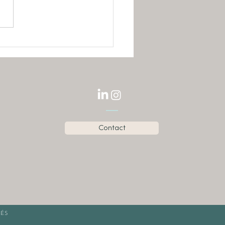
eut décider d’être
bonne humeur?
Contact
VÉS