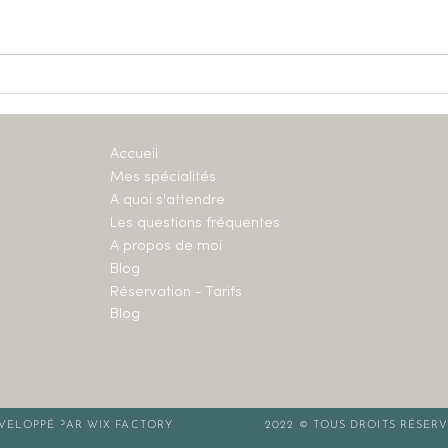
Le temps s’efface
On p
de 
Accueil
Mes spécialités
A quoi s'attendre
Les questions fréquentes
A propos de moi
Blog
Réservation - Tarifs
Blog
VELOPPÉ PAR WIX FACTORY
2022 © TOUS DROITS RÉSER