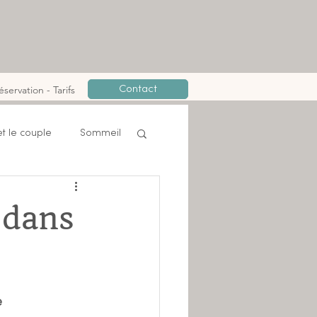
éservation - Tarifs
Contact
t le couple
Sommeil
 dans
e