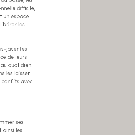
du passé, les 
lle difficile, 
nt un espace 
ibérer les 
us-jacentes 
ce de leurs 
au quotidien. 
s les laisser 
conflits avec 
ommer ses 
ainsi les 