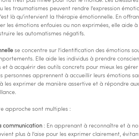
ons n’est pas innée pour tout le monde. Les blessures 
 les traumatismes peuvent rendre l’expression émotionne
’est là qu’intervient la thérapie émotionnelle. En offra
er les émotions enfouies ou non exprimées, elle aide à l
struire les automatismes négatifs.
nelle
 se concentre sur l’identification des émotions so
portements. Elle aide les individus à prendre conscien
et à acquérir des outils concrets pour mieux les gérer 
les personnes apprennent à accueillir leurs émotions san
, à les exprimer de manière assertive et à répondre aux 
llance.
te approche sont multiples :
la communication
 : En apprenant à reconnaître et à n
ient plus à l’aise pour les exprimer clairement, évitant 