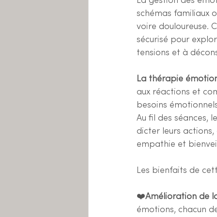
La gestion des émoti
schémas familiaux ou
voire douloureuse. C
sécurisé pour explor
tensions et à décon
La thérapie émotion
aux réactions et com
besoins émotionnels 
Au fil des séances, 
dicter leurs actions
empathie et bienvei
Les bienfaits de cet
❤️
Amélioration de 
émotions, chacun dev