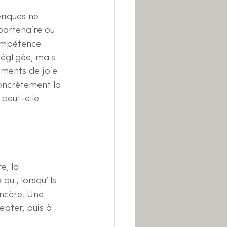
riques ne 
partenaire ou 
compétence 
égligée, mais 
oments de joie 
oncrètement la 
 peut-elle 
e, la 
qui, lorsqu’ils 
ncère. Une 
epter, puis à 