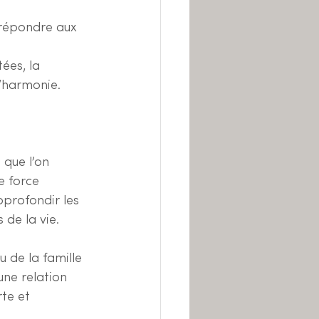
 répondre aux 
ées, la 
d’harmonie.
 que l’on 
e force 
pprofondir les 
 de la vie.
 de la famille 
une relation 
te et 