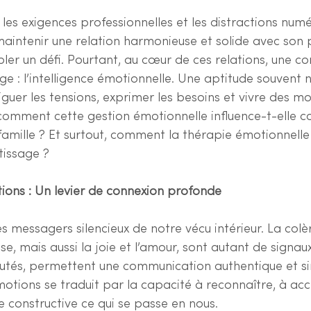
les exigences professionnelles et les distractions numé
maintenir une relation harmonieuse et solide avec son 
bler un défi. Pourtant, au cœur de ces relations, une 
 : l’intelligence émotionnelle. Une aptitude souvent n
iguer les tensions, exprimer les besoins et vivre des m
comment cette gestion émotionnelle influence-t-elle c
famille ? Et surtout, comment la thérapie émotionnelle
tissage ?
ions : Un levier de connexion profonde
s messagers silencieux de notre vécu intérieur. La colèr
sse, mais aussi la joie et l’amour, sont autant de signaux 
utés, permettent une communication authentique et si
otions se traduit par la capacité à reconnaître, à acc
 constructive ce qui se passe en nous.