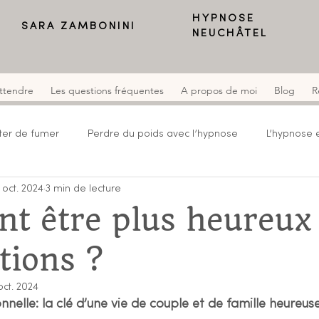
HYPNOSE
SARA ZAMBONINI
NEUCHÂTEL
attendre
Les questions fréquentes
A propos de moi
Blog
R
ter de fumer
Perdre du poids avec l’hypnose
L’hypnose e
 oct. 2024
3 min de lecture
fant
L'hypnose
t être plus heureux
tions ?
oct. 2024
onnelle: la clé d’une vie de couple et de famille heureus