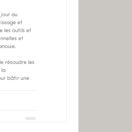
jour au 
issage et 
les outils et 
nelles et 
anouie.
e résoudre les 
 la 
ur bâtir une 