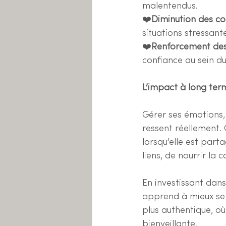
malentendus.
❤️
Diminution des con
situations stressant
❤️
Renforcement des
confiance au sein du
L’impact à long term
Gérer ses émotions, 
ressent réellement. C
lorsqu’elle est part
liens, de nourrir la
En investissant dan
apprend à mieux se c
plus authentique, où
bienveillante.